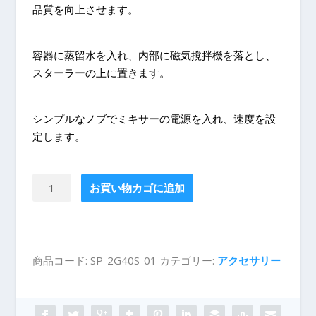
品質を向上させます。
容器に蒸留水を入れ、内部に磁気撹拌機を落とし、
スターラーの上に置きます。
シンプルなノブでミキサーの電源を入れ、速度を設
定します。
Spooky2
お買い物カゴに追加
マ
グ
ネ
チ
商品コード:
SP-2G40S-01
カテゴリー:
アクセサリー
ッ
ク
ス